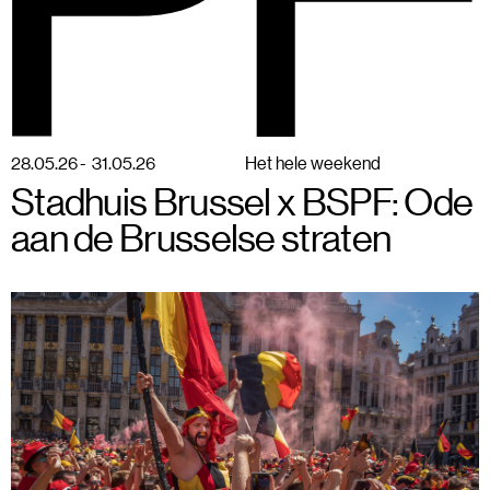
BSPF
Menu
28–31 mei 2026 in Brussel
NL
28
.
05
.
26
-
31
.
05
.
26
Het hele weekend
Stadhuis Brussel x BSPF: Ode
aan de Brusselse straten