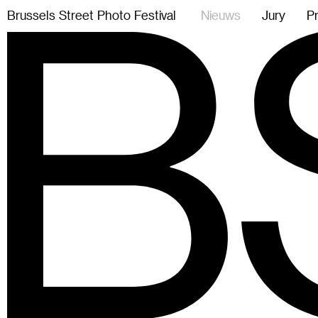
B
r
u
s
s
e
l
s
S
t
r
e
e
t
P
h
o
t
o
F
e
s
t
i
v
a
l
Nieuws
Jury
P