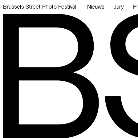
B
r
u
s
s
e
l
s
S
t
r
e
e
t
P
h
o
t
o
F
e
s
t
i
v
a
l
Nieuws
Jury
P