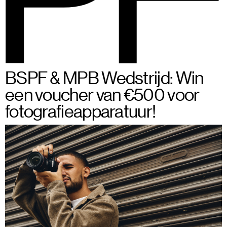
BSPF
Menu
28–31 mei 2026 in Brussel
NL
BSPF & MPB Wedstrijd: Win
een voucher van €500 voor
fotografieapparatuur!