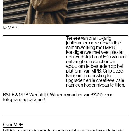
© MPB
Ter ere van ons 10-jarig
jubileum en onze geweldige
samenwerking met MPB,
kondigen we met veel plezier
een wedstrijd aan! Eén winnaar
ontvangt een voucher van
€500 om te besteden op het
platform van MPB. Grijp deze
kans om je uitrusting te
upgraden en je creatieve visie
naar een hoger niveau te tillen.
BSPF & MPB Wedstrijd: Win een voucher van €500 voor
fotografieapparatuur!
Over MPB
MPB is ’s werelds grootste online platform voor tweedehands