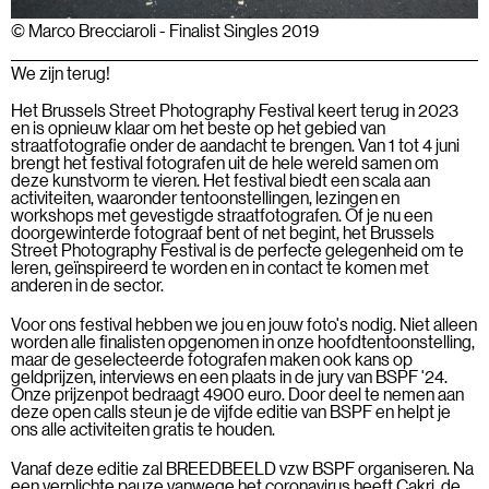
© Marco Brecciaroli - Finalist Singles 2019
We zijn terug!
Het Brussels Street Photography Festival keert terug in 2023
en is opnieuw klaar om het beste op het gebied van
straatfotografie onder de aandacht te brengen. Van 1 tot 4 juni
brengt het festival fotografen uit de hele wereld samen om
deze kunstvorm te vieren. Het festival biedt een scala aan
activiteiten, waaronder tentoonstellingen, lezingen en
workshops met gevestigde straatfotografen. Of je nu een
doorgewinterde fotograaf bent of net begint, het Brussels
Street Photography Festival is de perfecte gelegenheid om te
leren, geïnspireerd te worden en in contact te komen met
anderen in de sector.
Voor ons festival hebben we jou en jouw foto's nodig. Niet alleen
worden alle finalisten opgenomen in onze hoofdtentoonstelling,
maar de geselecteerde fotografen maken ook kans op
geldprijzen, interviews en een plaats in de jury van BSPF '24.
Onze prijzenpot bedraagt 4900 euro. Door deel te nemen aan
deze open calls steun je de vijfde editie van BSPF en helpt je
ons alle activiteiten gratis te houden.
Vanaf deze editie zal
BREEDBEELD vzw
BSPF organiseren. Na
een verplichte pauze vanwege het coronavirus heeft Cakri, de