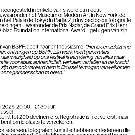
tentoongesteld in enkele van ’s werelds meest
, waaronder het Museum of Modern Art in New York, de
het Palais de Tokyo in Parijs. Zijn invloed op de fotografie
cheidingen – waaronder de Prix Nadar, de Grand Prix Henri
blad Foundation International Award – getuigen van zijn
ur van BSPF, deelt haar enthousiasme:
“Het is een zeldzame
en ontvangen op BSPF. Zijn werk heeft generaties
n aanwezigheid op ons festival is een viering van alles waar
ie voor staat: authenticiteit, verhalen vertellen en de kracht
e zijn dan ook vereerd hem in Brussel te mogen verwelkomen
 onze gemeenschap te delen.”
 2026, 20.00 – 21.30 uur
russel
rkt tot 200 deelnemers. Registratie is niet vereist, maar
jd bent om je plaats te verzekeren.
r iedereen: fotografen, kunstliefhebbers en iedereen die
ling waardeert. Sluit je bij ons aan voor een avond ter ere