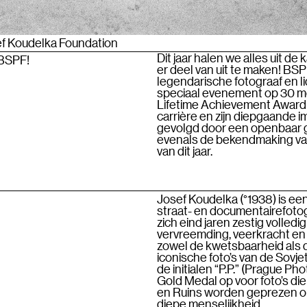
f Koudelka Foundation
Dit jaar halen we alles uit de 
 BSPF!
er deel van uit te maken! BS
legendarische fotograaf en l
speciaal evenement op 30 me
Lifetime Achievement Award v
carrière en zijn diepgaande 
gevolgd door een openbaar g
evenals de bekendmaking van
van dit jaar.
Josef Koudelka (°1938) is ee
straat- en documentairefotogr
zich eind jaren zestig volledi
vervreemding, veerkracht en 
zowel de kwetsbaarheid als 
iconische foto’s van de Sovj
de initialen “P.P.” (Prague 
Gold Medal op voor foto’s die
en Ruins worden geprezen o
diepe menselijkheid.