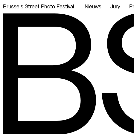
B
r
u
s
s
e
l
s
S
t
r
e
e
t
P
h
o
t
o
F
e
s
t
i
v
a
l
Nieuws
Jury
P