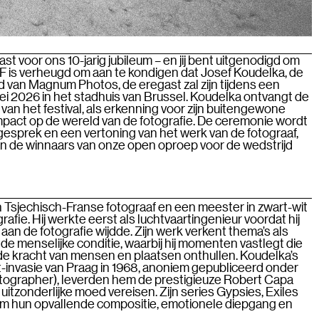
kast voor ons 10-jarig jubileum – en jij bent uitgenodigd om
PF is verheugd om aan te kondigen dat Josef Koudelka, de
id van Magnum Photos, de eregast zal zijn tijdens een
i 2026 in het stadhuis van Brussel. Koudelka ontvangt de
an het festival, als erkenning voor zijn buitengewone
impact op de wereld van de fotografie. De ceremonie wordt
esprek en een vertoning van het werk van de fotograaf,
 de winnaars van onze open oproep voor de wedstrijd
n Tsjechisch-Franse fotograaf en een meester in zwart-wit
afie. Hij werkte eerst als luchtvaartingenieur voordat hij
g aan de fotografie wijdde. Zijn werk verkent thema’s als
de menselijke conditie, waarbij hij momenten vastlegt die
de kracht van mensen en plaatsen onthullen. Koudelka’s
et-invasie van Praag in 1968, anoniem gepubliceerd onder
Photographer), leverden hem de prestigieuze Robert Capa
 uitzonderlijke moed vereisen. Zijn series Gypsies, Exiles
m hun opvallende compositie, emotionele diepgang en