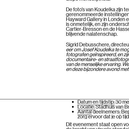
De foto’s van Koudelka zijn 
gerenommeerde instellingen
Hayward Gallery in Londen en 
is onmetelijk, en zijn onders
Cartier-Bresson en de Hassel
blijvende nalatenschap.
Sigrid Debusschere, directe
eer om Josef Koudelka te mog
fotografen geïnspireerd, en zij
documentaire- en straatfotograf
van de menselijke ervaring. W
en deze bijzondere avond met
Datum en tijdstip:
30 mei
Locatie:
Stadhuis van B
Aantal
deelnemers
:
Bepe
zorg ervoor dat je op ti
Dit evenement staat open voo
de kracht van visuele storytel