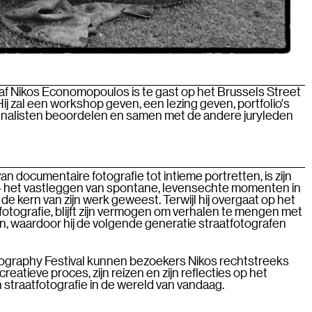
 Nikos Economopoulos is te gast op het Brussels Street
ij zal een workshop geven, een lezing geven, portfolio's
 finalisten beoordelen en samen met de andere juryleden
an documentaire fotografie tot intieme portretten, is zijn
e - het vastleggen van spontane, levensechte momenten in
 de kern van zijn werk geweest. Terwijl hij overgaat op het
n fotografie, blijft zijn vermogen om verhalen te mengen met
en, waardoor hij de volgende generatie straatfotografen
ography Festival kunnen bezoekers Nikos rechtstreeks
creatieve proces, zijn reizen en zijn reflecties op het
straatfotografie in de wereld van vandaag.