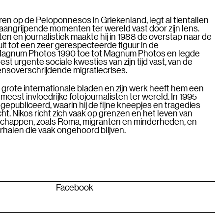
n op de Peloponnesos in Griekenland, legt al tientallen
angrijpende momenten ter wereld vast door zijn lens.
en en journalistiek maakte hij in 1988 de overstap naar de
 uit tot een zeer gerespecteerde figuur in de
ad Magnum Photos 1990 toe tot Magnum Photos en legde
t urgente sociale kwesties van zijn tijd vast, van de
rensoverschrijdende migratiecrises.
in grote internationale bladen en zijn werk heeft hem een
eest invloedrijke fotojournalisten ter wereld. In 1995
gepubliceerd, waarin hij de fijne kneepjes en tragedies
icht. Nikos richt zich vaak op grenzen en het leven van
happen, zoals Roma, migranten en minderheden, en
verhalen die vaak ongehoord blijven.
Facebook