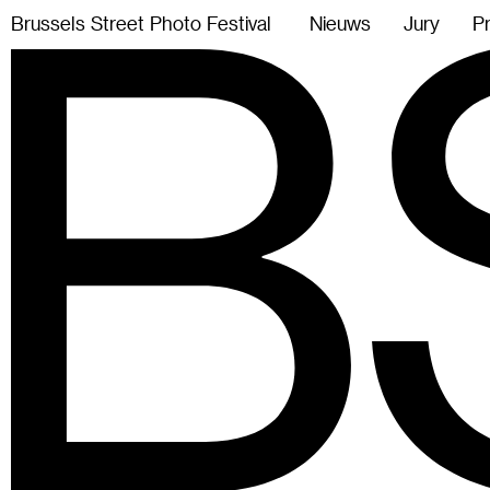
B
r
u
s
s
e
l
s
S
t
r
e
e
t
P
h
o
t
o
F
e
s
t
i
v
a
l
Nieuws
Jury
P