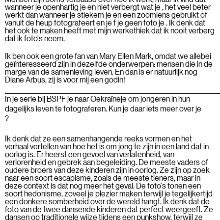
wanneer je openhartig je en niet verbergt wat je , het veel beter
werkt dan wanneer je stiekem je en een zoomlens gebruikt of
vanuit de heup fotografeert en je f je geen foto je . Ik denk dat
het ook te maken heeft met mijn werkethiek dat ik nooit verberg
dat ik foto's neem.
Ik ben ook een grote fan van Mary Ellen Mark, omdat we allebei
geïnteresseerd zijn in dezelfde onderwerpen: mensen die in de
marge van de samenleving leven. En dan is er natuurlijk nog
Diane Arbus, zij is voor mij een godin!
In je serie bij BSPF je naar Oekraïneje om jongeren in hun
dagelijks leven te fotograferen. Kun je daar iets meer over je
?
Ik denk dat ze een samenhangende reeks vormen en het
verhaal vertellen van hoe het is om jong te zijn in een land dat in
oorlog is. Er heerst een gevoel van verlatenheid, van
verlorenheid en gebrek aan begeleiding. De meeste vaders of
oudere broers van deze kinderen zijn in oorlog. Ze zijn op zoek
naar een soort escapisme, zoals de meeste tieners, maar in
deze context is dat nog meer het geval. De foto's tonen een
soort hedonisme, zoveel je plezier maken terwijl je tegelijkertijd
een donkere somberheid over de wereld hangt. Ik denk dat de
foto van de twee dansende kinderen dat perfect weergeeft. Ze
dansen op traditionele wijze tijdens een punkshow, terwijl ze