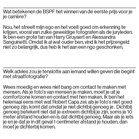
Wat betekenen de BSPF het winnen van de eerste prijs voor je
je carrière?
Nou, het streelt mijn ego en het voelt goed om erkenning te
krijgen, vooral van zulke geweldige fotografen als de juryleden.
Ik ben een grote fan van Harry Gruyaert en Alessandra
Sanguinetti. Omdat ik al wat ouder ben, vind ik het prijzengeld
niet zo belangrijk, dus heb ik het aan een ngo geschonken.
Welk advies zou je tenslotte aan iemand willen geven die begint
met straatfotografie?
Wees moedig en wees niet bang om contact te maken met
mensen. Als je foto's van mensen je maken, moet je uit je
comfortzone komen en contact met hen maken. Ik ben het
helemaal eens met wat Robert Capa zei: als je foto's niet goed
genoeg zijn, komt dat omdat je niet dichtbij genoeg je . Dichtbij
genoeg betekent niet dat je extreem dichtbij je zijn, soms je 10
meter afstand houden en is dat dichtbij genoeg. Maar als je iets
je en je dat je in dit geval 1 centimeter afstand je houden, dan
moet je dichterbij komen.