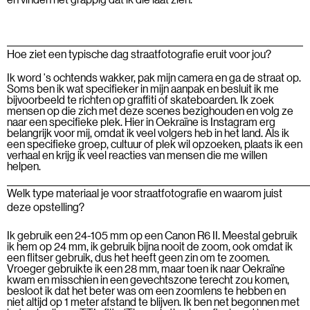
Hoe ziet een typische dag straatfotografie eruit voor jou?
Ik word 's ochtends wakker, pak mijn camera en ga de straat op.
Soms ben ik wat specifieker in mijn aanpak en besluit ik me
bijvoorbeeld te richten op graffiti of skateboarden. Ik zoek
mensen op die zich met deze scenes bezighouden en volg ze
naar een specifieke plek. Hier in Oekraïne is Instagram erg
belangrijk voor mij, omdat ik veel volgers heb in het land. Als ik
een specifieke groep, cultuur of plek wil opzoeken, plaats ik een
verhaal en krijg ik veel reacties van mensen die me willen
helpen.
Welk type materiaal je voor straatfotografie en waarom juist
deze opstelling?
Ik gebruik een 24-105 mm op een Canon R6 II. Meestal gebruik
ik hem op 24 mm, ik gebruik bijna nooit de zoom, ook omdat ik
een flitser gebruik, dus het heeft geen zin om te zoomen.
Vroeger gebruikte ik een 28 mm, maar toen ik naar Oekraïne
kwam en misschien in een gevechtszone terecht zou komen,
besloot ik dat het beter was om een zoomlens te hebben en
niet altijd op 1 meter afstand te blijven. Ik ben net begonnen met