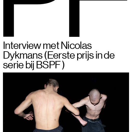
BSPF
Menu
28–31 mei 2026 in Brussel
NL
Interview met Nicolas
Dykmans (Eerste prijs in de
serie bij BSPF )