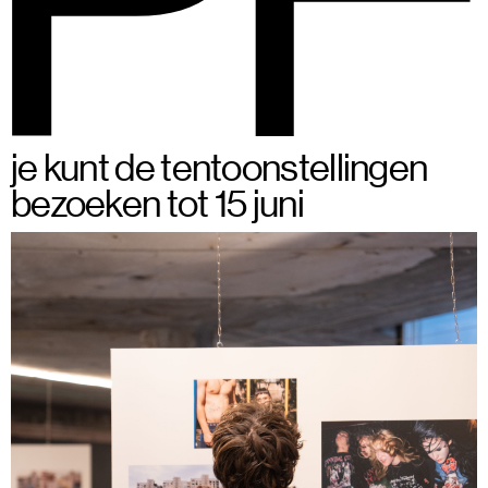
BSPF
Menu
28–31 mei 2026 in Brussel
NL
je kunt de tentoonstellingen
bezoeken tot 15 juni