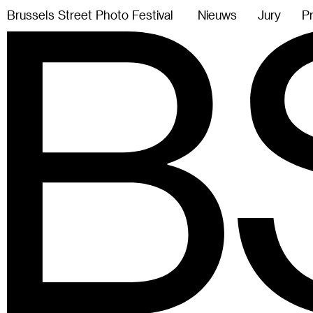
B
r
u
s
s
e
l
s
S
t
r
e
e
t
P
h
o
t
o
F
e
s
t
i
v
a
l
Nieuws
Jury
P