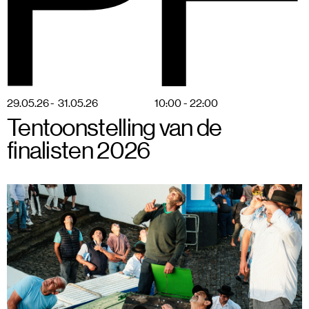
BSPF
Menu
28–31 mei 2026 in Brussel
NL
29
.
05
.
26
-
31
.
05
.
26
10:00 - 22:00
Tentoonstelling van de
finalisten 2026