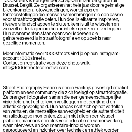
1000streets is een gemeenschap van straatfotografen uit
Brussel, België. Ze organiseren het hele jaar door regelmatige
bijeenkomsten, fotowandelingen, workshops en
tentoonstellingen die mensen samenbrengen die een passie
voor straatfotografie delen. Hun doel is elkaar te inspireren,
nieuwe vriendschappen te sluiten, kennis uit te wisselen en
zichzelf uit te dagen om hun artistieke grenzen te verleggen.
Hun evenementen staan open voor iedereen die
geïnteresseerd is in straatfotografie en op zoek is naar
gezellige momenten.
Meer informatie over 1000streets vind je op hun Instagram-
account
1000streets
.
Contact en registratie voor deze photo walk:
info@1000streetscollective.com
Street Photography France is een in Frankrijk gevestigd creatief
platform en een community die zich toelegt op straatfotografie.
Ze brengen fotografen samen die een gemeenschappelijke
visie delen: het echte leven vastleggen met eerlijkheid en
artistieke gevoeligheid. Hun aanpak richt zich op het vertellen
van verhalen, de menselijke aanwezigheid en de authenticiteit
van alledaagse momenten. Ze zijn niet alleen een visueel
platform, maar ook een plek voor educatie en samenwerking,
waar interviews en documentaire-inhoud worden
geproduceerd en inzichten over techniek en ethiek worden