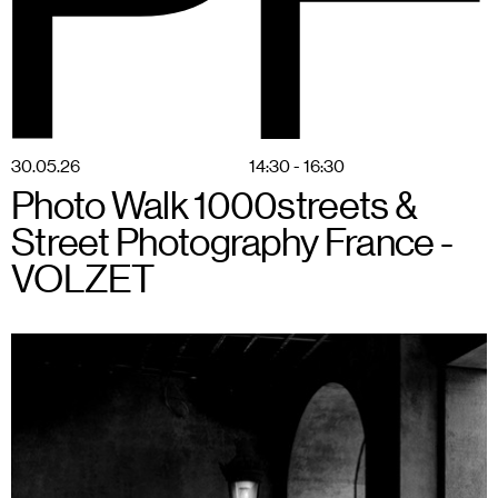
BSPF
Menu
28–31 mei 2026 in Brussel
NL
30
.
05
.
26
14:30 - 16:30
Photo Walk 1000streets &
Street Photography France -
VOLZET