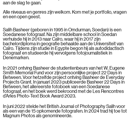
aan de slag te gaan.
Alle niveaus en genres zijn welkom. Kom met je portfolio, vragen
en een open geest.
Salih Basheer (geboren in 1995 in Omdurman, Soedan) is een
Soedanese fotograaf. Na zijn middelbare school in Soedan
verhuisde hij in 2013 naar Caïro, waar hij in 2017 zijn
bachelordiploma in geografie behaalde aan de Universiteit van
Caïro. Tijdens zijn studie in Egypte begon hij als autodidactisch
fotograaf en studeerde hij vervolgens fotojournalistiek in
Denemarken.
In 2021 ontving Basheer de studentenbeurs van het W. Eugene
Smith Memorial Fund voor zijn persoonlijke project 22 Days in
Between. Voor hetzelfde project ontving Basheer de Everyday
Projects Grant. In januari 2023 publiceerde Basheer 22 Days in
Between, het allereerste fotoboek van een Soedanese
fotograaf, en het boek werd bekroond met de Les Rencontres
d’Arles Photo-Text Book Award 2023.
In juni 2022 stelde het British Journal of Photography Salih voor
als een van de 15 opkomende fotografen. In 2024 trad hij toe tot
Magnum Photos als genomineerde.