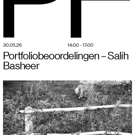
BSPF
Menu
28–31 mei 2026 in Brussel
NL
30
.
05
.
26
14:00 - 17:00
Portfoliobeoordelingen – Salih
Basheer