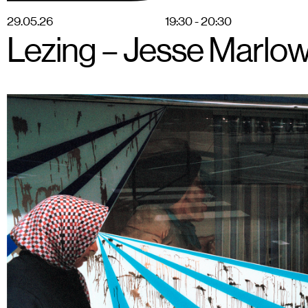
B
r
u
s
s
e
l
s
S
t
r
e
e
t
P
h
o
t
o
F
e
s
t
i
v
a
l
Nieuws
Jury
P
29
.
05
.
26
19:30 - 20:30
Lezing – Jesse Marlo