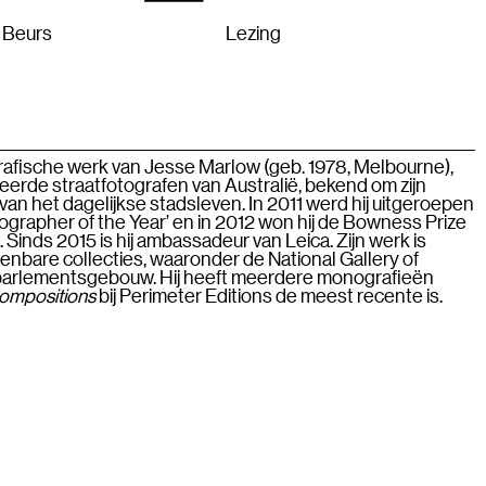
mei 2026 in Brussel
Over
Nieuwsbrief
NL
 Beurs
Lezing
grafische werk van Jesse Marlow (geb. 1978, Melbourne),
erde straatfotografen van Australië, bekend om zijn
van het dagelijkse stadsleven. In 2011 werd hij uitgeroepen
tographer of the Year’ en in 2012 won hij de Bowness Prize
 Sinds 2015 is hij ambassadeur van Leica. Zijn werk is
nbare collecties, waaronder de National Gallery of
e parlementsgebouw. Hij heeft meerdere monografieën
ompositions
bij Perimeter Editions de meest recente is.