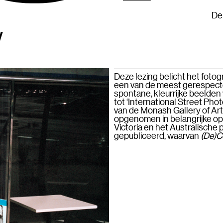
rogramma 2026
Editie 2026
Vorige edities
28–31 
De
w
Deze lezing belicht het foto
een van de meest gerespecte
spontane, kleurrijke beelden 
tot ‘International Street Pho
van de Monash Gallery of Art.
opgenomen in belangrijke ope
Victoria en het Australisch
gepubliceerd, waarvan
(De)C