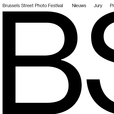
B
r
u
s
s
e
l
s
S
t
r
e
e
t
P
h
o
t
o
F
e
s
t
i
v
a
l
Nieuws
Jury
P