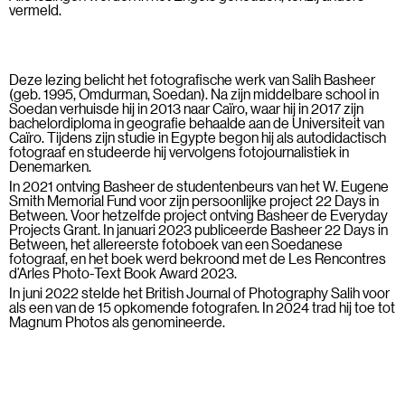
vermeld.
Deze lezing belicht het fotografische werk van Salih Basheer
(geb. 1995, Omdurman, Soedan). Na zijn middelbare school in
Soedan verhuisde hij in 2013 naar Caïro, waar hij in 2017 zijn
bachelordiploma in geografie behaalde aan de Universiteit van
Caïro. Tijdens zijn studie in Egypte begon hij als autodidactisch
fotograaf en studeerde hij vervolgens fotojournalistiek in
Denemarken.
In 2021 ontving Basheer de studentenbeurs van het W. Eugene
Smith Memorial Fund voor zijn persoonlijke project 22 Days in
Between. Voor hetzelfde project ontving Basheer de Everyday
Projects Grant. In januari 2023 publiceerde Basheer 22 Days in
Between, het allereerste fotoboek van een Soedanese
fotograaf, en het boek werd bekroond met de Les Rencontres
d’Arles Photo-Text Book Award 2023.
In juni 2022 stelde het British Journal of Photography Salih voor
als een van de 15 opkomende fotografen. In 2024 trad hij toe tot
Magnum Photos als genomineerde.