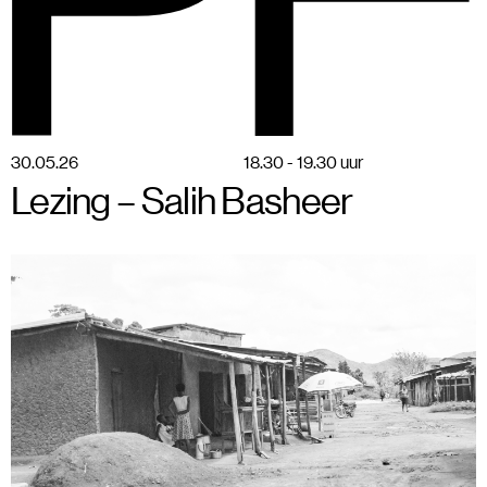
BSPF
Menu
28–31 mei 2026 in Brussel
NL
30
.
05
.
26
18.30 - 19.30 uur
Lezing – Salih Basheer