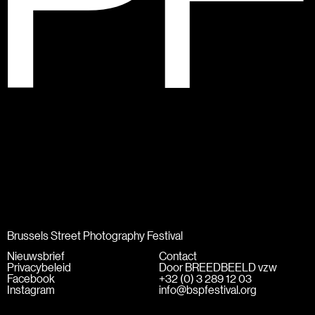
BSPF
Menu
28–31 mei 2026 in Brussel
NL
Brussels Street Photography Festival
Nieuwsbrief
Contact
Privacybeleid
Door BREEDBEELD vzw
Facebook
+32 (0) 3 289 12 03
Instagram
info@bspfestival.org